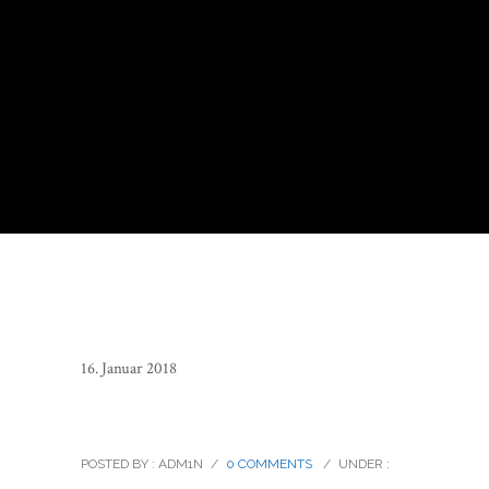
16. Januar 2018
travelling_vietnam_10
POSTED BY : ADM1N
/
0 COMMENTS
/
UNDER :