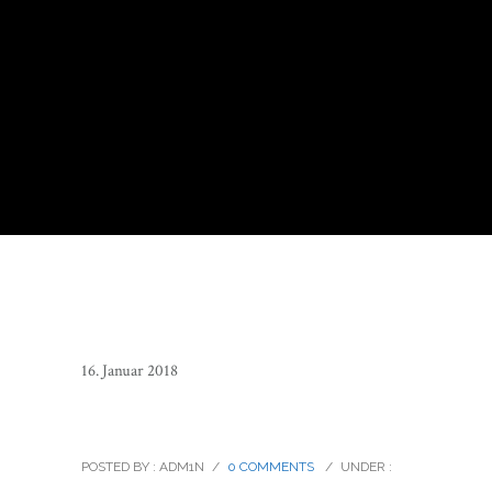
16. Januar 2018
travelling_vietnam_06
POSTED BY : ADM1N
/
0 COMMENTS
/
UNDER :