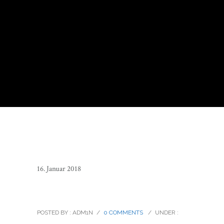
16. Januar 2018
peter-hahn-new-york_07
POSTED BY : ADM1N
/
0 COMMENTS
/
UNDER :