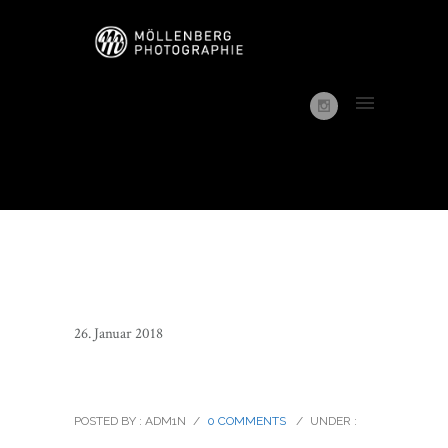
26. Januar 2018
Models_03
POSTED BY : ADM1N
/
0 COMMENTS
/
UNDER :